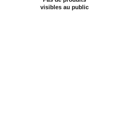
visibles au public
Création artisanale de luminaires et objets 
uniques.