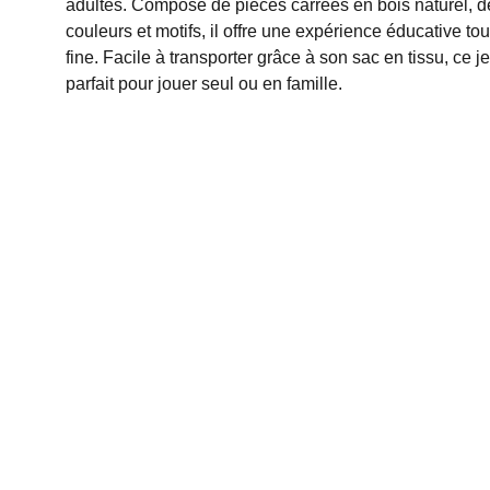
adultes. Composé de pièces carrées en bois naturel, d
couleurs et motifs, il offre une expérience éducative tout
fine. Facile à transporter grâce à son sac en tissu, ce 
parfait pour jouer seul ou en famille.
Création artisanale de luminaires et objets 
uniques.
© 2025. All rights reserved.