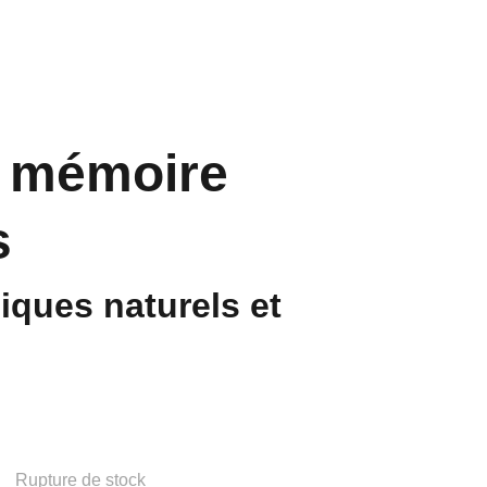
e mémoire
s
iques naturels et
Rupture de stock