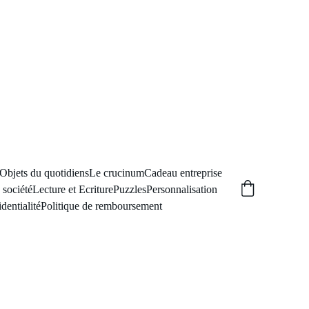
Objets du quotidiens
Le crucinum
Cadeau entreprise
 société
Lecture et Ecriture
Puzzles
Personnalisation
dentialité
Politique de remboursement