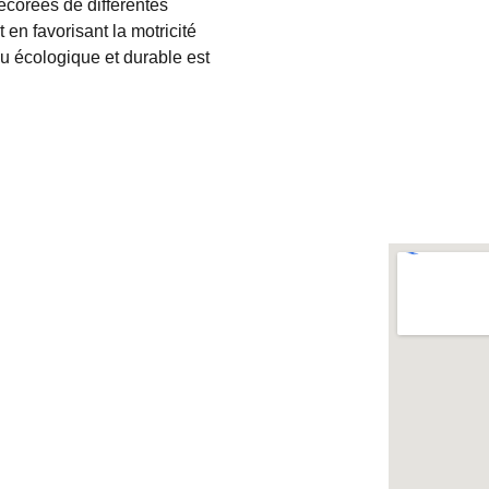
écorées de différentes
 en favorisant la motricité
jeu écologique et durable est
Atelier creation  à coueron (44)
Atelier relooking meubles à coueron (44)
+33 6 62 02 05 90
olywood.creation@gmail.com