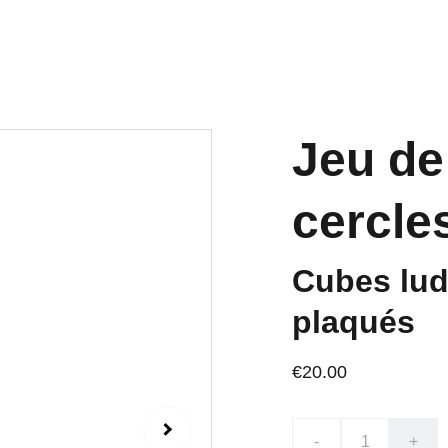
Jeu d
cercle
Cubes lud
plaqués
€20.00
-
+