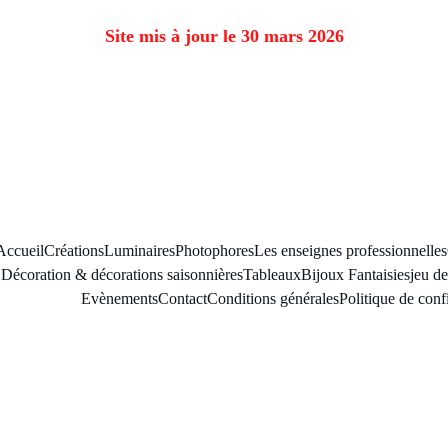
Site mis à jour le 30 mars 2026
Accueil
Créations
Luminaires
Photophores
Les enseignes professionnelles
Décoration & décorations saisonnières
Tableaux
Bijoux Fantaisies
jeu de
Evènements
Contact
Conditions générales
Politique de confi