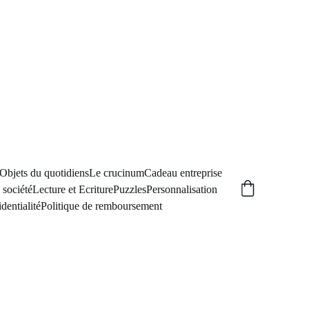
Objets du quotidiens
Le crucinum
Cadeau entreprise
 société
Lecture et Ecriture
Puzzles
Personnalisation
dentialité
Politique de remboursement