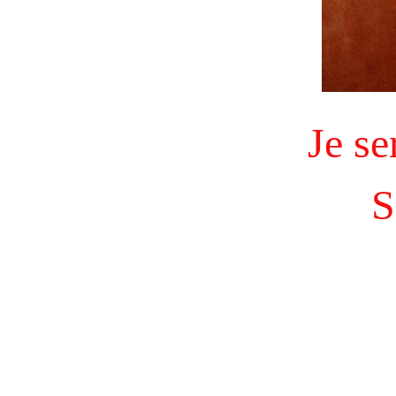
Je se
S