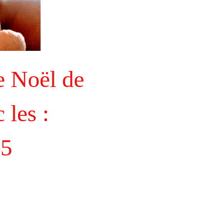
e Noël de 
les : 
25