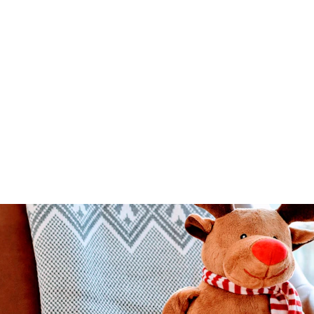
hé de Noël St Etienne de Mo
Invitation pour les 6 & 7 décembre 2025
OlyWoodCreation
10/13/2025
1 min read