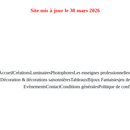
Site mis à jour le 30 mars 2026
Accueil
Créations
Luminaires
Photophores
Les enseignes professionnelles
Décoration & décorations saisonnières
Tableaux
Bijoux Fantaisies
jeu de
Evènements
Contact
Conditions générales
Politique de confi